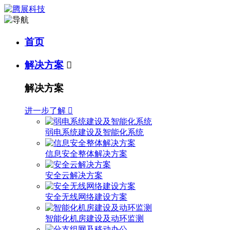
首页
解决方案

解决方案
进一步了解

弱电系统建设及智能化系统
信息安全整体解决方案
安全云解决方案
安全无线网络建设方案
智能化机房建设及动环监测