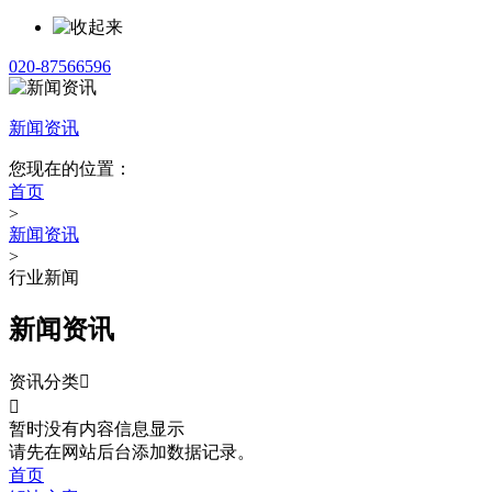
020-87566596
新闻资讯
您现在的位置：
首页
>
新闻资讯
>
行业新闻
新闻资讯
资讯分类


暂时没有内容信息显示
请先在网站后台添加数据记录。
首页