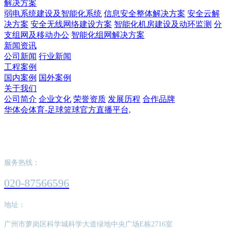
解决方案
弱电系统建设及智能化系统
信息安全整体解决方案
安全云解
决方案
安全无线网络建设方案
智能化机房建设及动环监测
分
支组网及移动办公
智能化组网解决方案
新闻资讯
公司新闻
行业新闻
工程案例
国内案例
国外案例
关于我们
公司简介
企业文化
荣誉资质
发展历程
合作品牌
华体会体育-足球篮球官方直播平台,
华体会体育-足球篮球官方直播平台,
服务热线：
020-87566596
地址：
广州市萝岗区科学城科学大道绿地中央广场E栋2716室